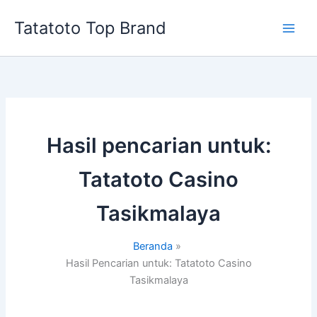
Lewati
Tatatoto Top Brand
ke
konten
Hasil pencarian untuk:
Tatatoto Casino
Tasikmalaya
Beranda
Hasil Pencarian untuk: Tatatoto Casino
Tasikmalaya