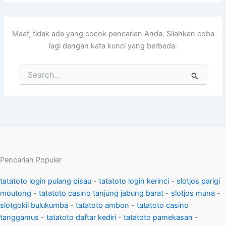
Maaf, tidak ada yang cocok pencarian Anda. Silahkan coba
lagi dengan kata kunci yang berbeda.
Cari
untuk:
Pencarian Populer
tatatoto login pulang pisau
-
tatatoto login kerinci
-
slotjos parigi
moutong
-
tatatoto casino tanjung jabung barat
-
slotjos muna
-
slotgokil bulukumba
-
tatatoto ambon
-
tatatoto casino
tanggamus
-
tatatoto daftar kediri
-
tatatoto pamekasan
-