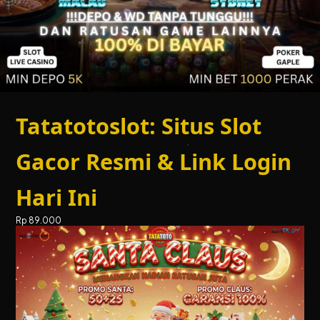
Tatatotoslot: Situs Slot
Gacor Resmi & Link Login
Hari Ini
Rp 89.000