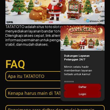
TATATOTO adalah situs toto slot gacor terpercaya yang
menyediakan layanan bandar toto togel resmi No.1 Asia.
Dilengkapi akses cepat, link alternatif terbaru, serta update
informasi permainan untuk pengalaman bermain yang aman,
stabil, dan mudah diakses.
Dukungan Layanan
Pelanggan 24/7
FAQ
Mimin selalu hadir
memberikan layanan
terbaik untuk kamu!
Apa itu TATATOTO
⭐⭐⭐⭐⭐
Daftar
Kenapa harus main di TATATOTO
Login