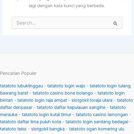
lagi dengan kata kunci yang berbeda.
Cari
untuk:
Pencarian Populer
tatatoto lubuklinggau
-
tatatoto login wajo
-
tatatoto login tulang
bawang barat
-
tatatoto casino bone bolango
-
tatatoto login
bintan
-
tatatoto login raja ampat
-
slotgokil toraja utara
-
tatatoto
daftar denpasar
-
tatatoto daftar kepulauan sangihe
-
tatatoto
merauke
-
tatatoto login kutai timur
-
tatatoto casino lamongan
-
tatatoto daftar lima puluh kota
-
tatatoto login serdang bedagai
-
tatatoto tebo
-
slotgokil bangka
-
tatatoto ogan komering ulu