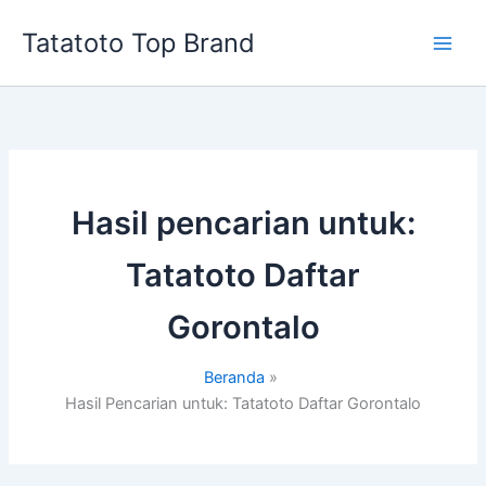
Lewati
Tatatoto Top Brand
ke
konten
Hasil pencarian untuk:
Tatatoto Daftar
Gorontalo
Beranda
Hasil Pencarian untuk: Tatatoto Daftar Gorontalo