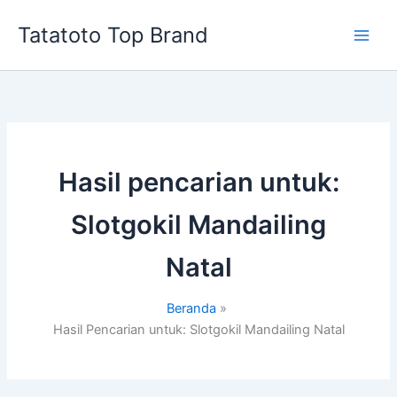
Lewati
Tatatoto Top Brand
ke
konten
Hasil pencarian untuk:
Slotgokil Mandailing
Natal
Beranda
Hasil Pencarian untuk: Slotgokil Mandailing Natal