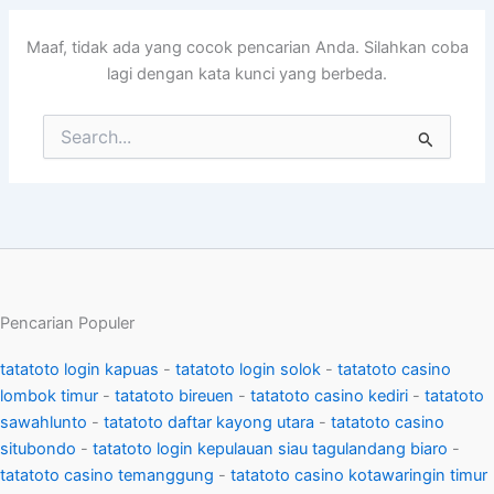
Maaf, tidak ada yang cocok pencarian Anda. Silahkan coba
lagi dengan kata kunci yang berbeda.
Cari
untuk:
Pencarian Populer
tatatoto login kapuas
-
tatatoto login solok
-
tatatoto casino
lombok timur
-
tatatoto bireuen
-
tatatoto casino kediri
-
tatatoto
sawahlunto
-
tatatoto daftar kayong utara
-
tatatoto casino
situbondo
-
tatatoto login kepulauan siau tagulandang biaro
-
tatatoto casino temanggung
-
tatatoto casino kotawaringin timur